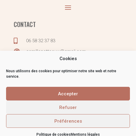
CONTACT

06 58 32 37 83

camillepatteeuw@gmail.com
Cookies

France
Nous utilisons des cookies pour optimiser notre site web et notre
service.
Accepter
© Camille Patteeuw Digital Marketing – Tous droits
réservés –
Politique de cookies
–
Mentions légales
–
Refuser
CGV
Préférences
Politique de cookies
Mentions légales